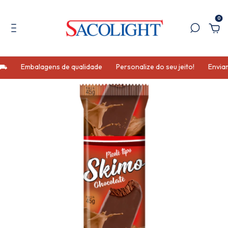
0
 ⛟
Embalagens de qualidade
Personalize do seu jeito!
Enviamo